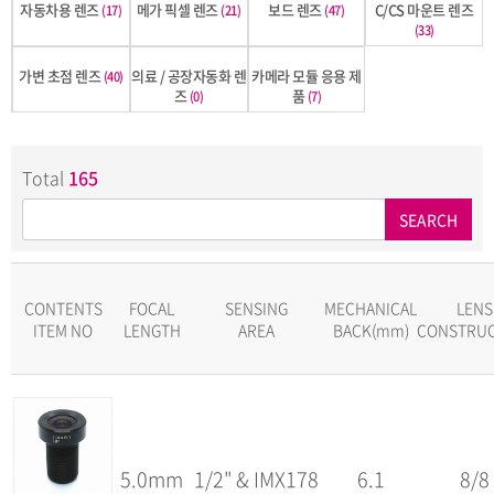
자동차용 렌즈
메가 픽셀 렌즈
보드 렌즈
C/CS 마운트 렌즈
(17)
(21)
(47)
(33)
가변 초점 렌즈
의료 / 공장자동화 렌
카메라 모듈 응용 제
(40)
즈
품
(0)
(7)
Total
165
SEARCH
CONTENTS
FOCAL
SENSING
MECHANICAL
LENS
ITEM NO
LENGTH
AREA
BACK(mm)
CONSTRUC
5.0mm
1/2" & IMX178
6.1
8/8