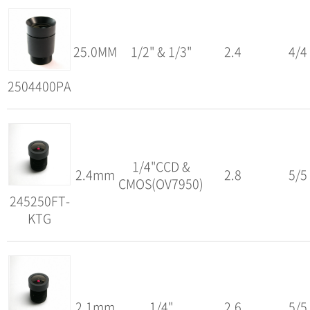
25.0MM
1/2" & 1/3"
2.4
4/4
2504400PA
1/4"CCD &
2.4mm
2.8
5/5
CMOS(OV7950)
245250FT-
KTG
2.1mm
1/4"
2.6
5/5