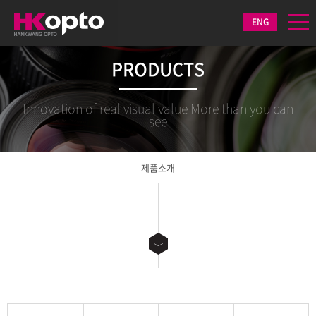
ENG
PRODUCTS
Innovation of real visual value More than you can
see
제품소개