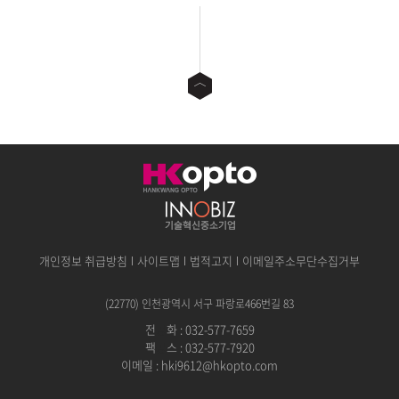
개인정보 취급방침
사이트맵
법적고지
이메일주소무단수집거부
(22770) 인천광역시 서구 파랑로466번길 83
전
공
화 : 032-577-7659
팩
공
스 : 032-577-7920
이메일 :
hki9612@hkopto.com