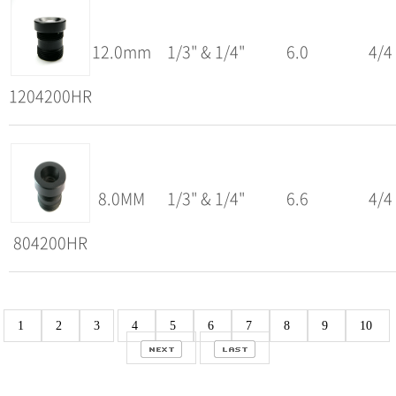
12.0mm
1/3" & 1/4"
6.0
4/4
1204200HR
8.0MM
1/3" & 1/4"
6.6
4/4
804200HR
1
2
3
4
5
6
7
8
9
10