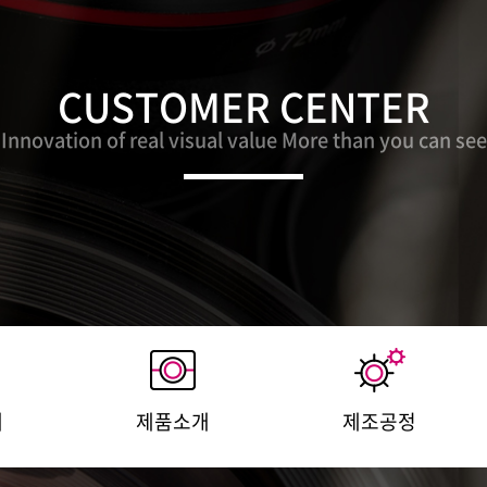
CUSTOMER CENTER
Innovation of real visual value More than you can see
개
제품소개
제조공정