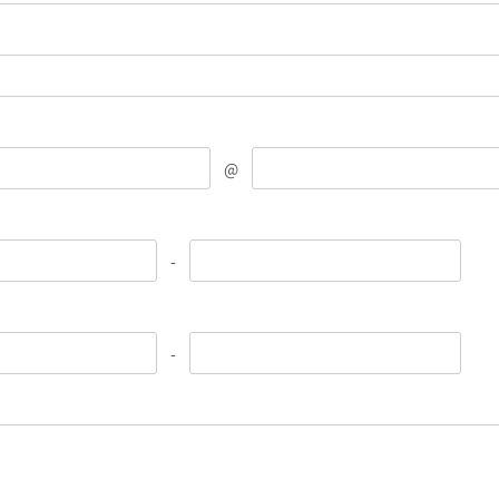
@
-
-