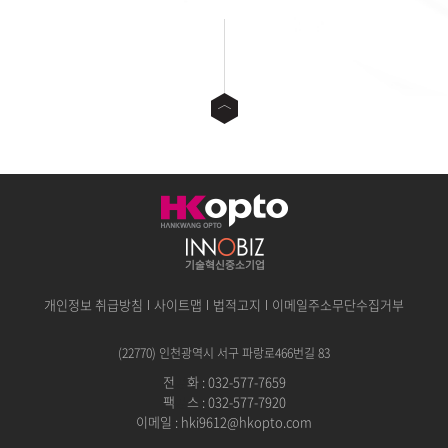
개인정보 취급방침
사이트맵
법적고지
이메일주소무단수집거부
(22770) 인천광역시 서구 파랑로466번길 83
전
공
화 : 032-577-7659
팩
공
스 : 032-577-7920
이메일 :
hki9612@hkopto.com