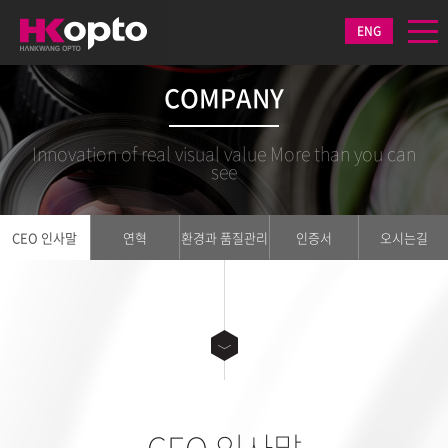
ENG
COMPANY
Innovation of real visual value More than you can
see
CEO 인사말
연혁
환경과 품질관리
인증서
오시는길
CEO 인사말