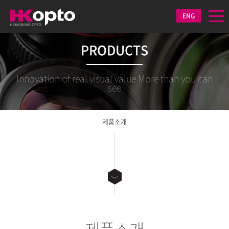
ENG
PRODUCTS
Innovation of real visual value More than you can
see
제품소개
제품소개