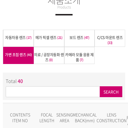
Products
자동차용 렌즈
메가 픽셀 렌즈
보드 렌즈
C/CS 마운트 렌즈
(17)
(21)
(47)
(33)
가변 초점 렌즈
의료 / 공장자동화 렌
카메라 모듈 응용 제
(40)
즈
품
(0)
(7)
Total
40
SEARCH
CONTENTS
FOCAL
SENSING
MECHANICAL
LENS
ITEM NO
LENGTH
AREA
BACK(mm)
CONSTRUCTION