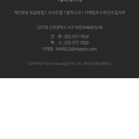
개인정보 취급방침
사이트맵
법적고지
이메일주소무단수집거부
(22770) 인천광역시 서구 파랑로466번길 83
전
공
화 : 032-577-7659
팩
공
스 : 032-577-7920
이메일 :
hki9612@hkopto.com
COPYRIGHT ⓒ HanKwang OPTO. ALL RIHGTS RESERVED.