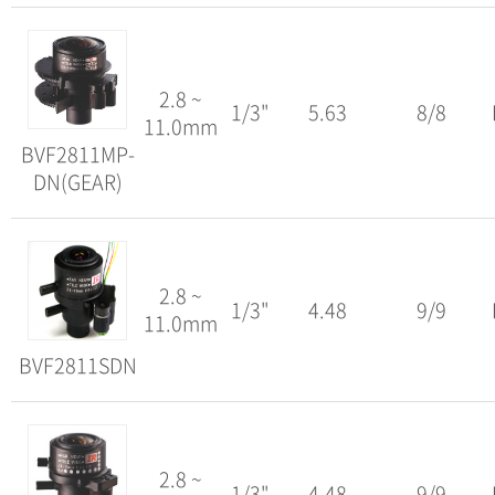
2.8 ~
1/3"
5.63
8/8
11.0mm
BVF2811MP-
DN(GEAR)
2.8 ~
1/3"
4.48
9/9
11.0mm
BVF2811SDN
2.8 ~
1/3"
4.48
9/9