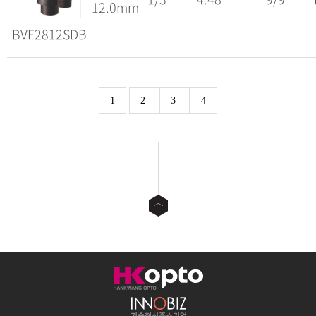
12.0mm
BVF2812SDB
1
2
3
4