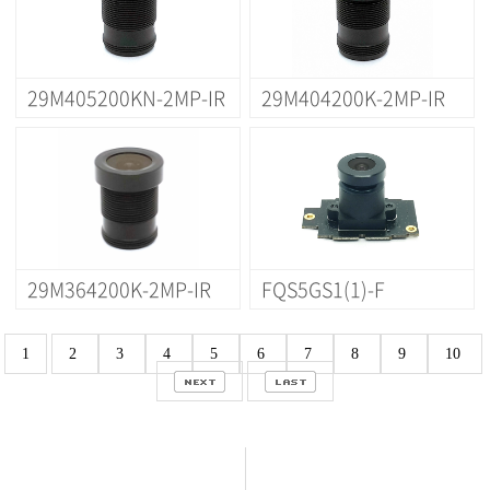
29M405200KN-2MP-IR
29M404200K-2MP-IR
29M364200K-2MP-IR
FQS5GS1(1)-F
1
2
3
4
5
6
7
8
9
10