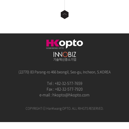
(22770) 83 Parang-ro 466 beongil, Seo-gu, Incheon, S.KOREA
Tel : +82-32-577-7659
Fax : +82-32-577-7920
e-mail :
hkopto@hkopto.com
COPYRIGHT ⓒ HanKwang OPTO. ALL RIHGTS RESERVED.