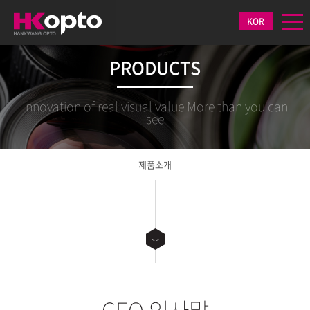
KOR
PRODUCTS
Innovation of real visual value More than you can
see
제품소개
CEO 인사말