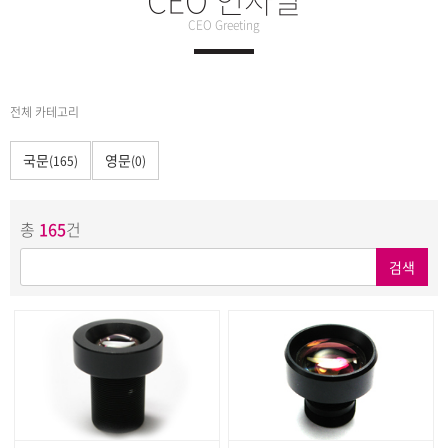
CEO Greeting
전체 카테고리
국문
영문
(165)
(0)
총
165
건
검색