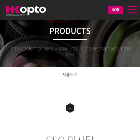
KOR
PRODUCTS
Innovation of real visual value More than you can
see
제품소개
CEO 인사말