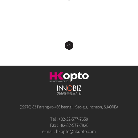
(22770) 83 Parang-ro 466 beongil, Seo-gu, Incheon, S.KOREA
Tel : +82-32-577-7659
Fax : +82-32-577-7920
e-mail :
hkopto@hkopto.com