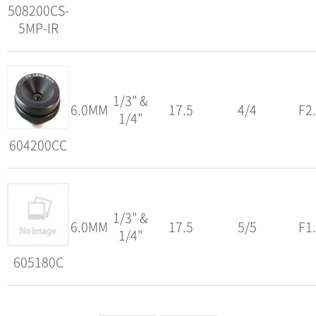
508200CS-
5MP-IR
1/3" &
6.0MM
17.5
4/4
F2
1/4"
604200CC
1/3" &
6.0MM
17.5
5/5
F1
1/4"
605180C