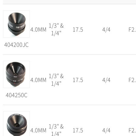
1/3" &
4.0MM
17.5
4/4
F2
1/4"
404200JC
1/3" &
4.0MM
17.5
4/4
F2
1/4"
404250C
1/3" &
4.0MM
17.5
4/4
F2
1/4"