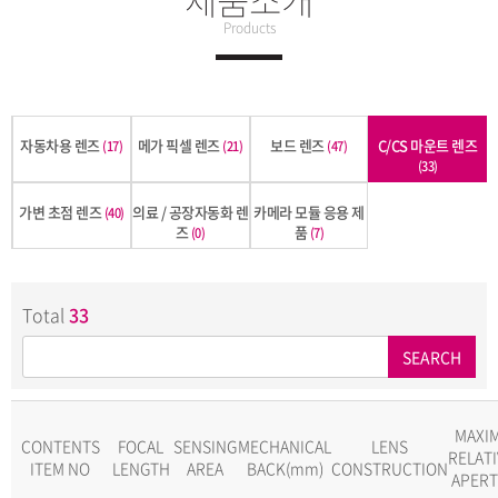
Products
자동차용 렌즈
메가 픽셀 렌즈
보드 렌즈
C/CS 마운트 렌즈
(17)
(21)
(47)
(33)
가변 초점 렌즈
의료 / 공장자동화 렌
카메라 모듈 응용 제
(40)
즈
품
(0)
(7)
Total
33
SEARCH
MAXI
CONTENTS
FOCAL
SENSING
MECHANICAL
LENS
RELATI
ITEM NO
LENGTH
AREA
BACK(mm)
CONSTRUCTION
APER