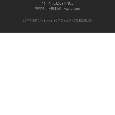
팩
공
스 : 032-577-7920
이메일 :
hki9612@hkopto.com
COPYRIGHT ⓒ HanKwang OPTO. ALL RIHGTS RESERVED.