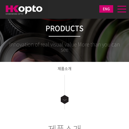
ENG
PRODUCTS
Innovation of real visual value More than you can
see
제품소개
제품소개