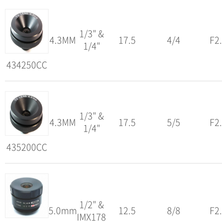
1/3" &
4.3MM
17.5
4/4
F2
1/4"
434250CC
1/3" &
4.3MM
17.5
5/5
F2
1/4"
435200CC
1/2" &
5.0mm
12.5
8/8
F2
IMX178